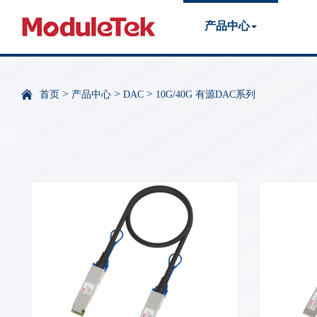
产品中心
公司介绍
工厂照片
光模块
>
>
>
首页
产品中心
DAC
10G/40G 有源DAC系列
电口模块
AOC
DAC
光纤跳线
无源波分复用器
云编辑器