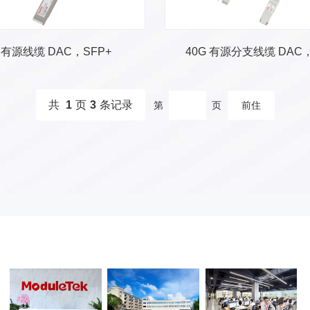
G 有源线缆 DAC，SFP+
共
1
页
3
条记录
第
页