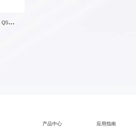
4
0G 有源分支线缆 DAC，QSFP+转4×SFP+
产品中心
应用指南