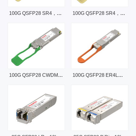
100G QSFP28 SR4，100m，支持InfiniBand和以太网协议
100G QSFP28 SR4，100m
100G QSFP28 CWDM4，2km
100G QSFP28 ER4L，40km