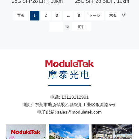
25G SFP28 LR，10km
25G SFP28 BiDi，10km
首页
1
2
3
...
8
下一页
末页
第
页
摩泰光电
电话:
13113112991
地址:
东莞市塘厦镇蛟乙塘银湖工业区银湖路5号
电子邮箱:
sales@moduletek.com